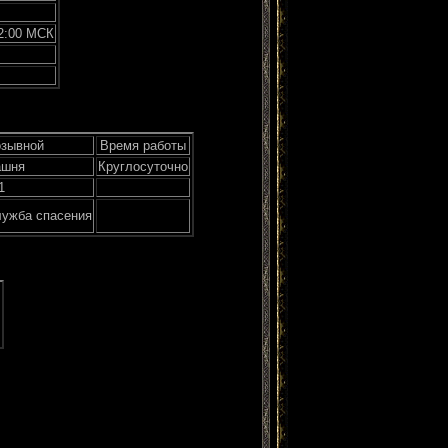
22:00 МСК
зывной
Время работы
ашня
Круглосуточно
1
ужба спасения