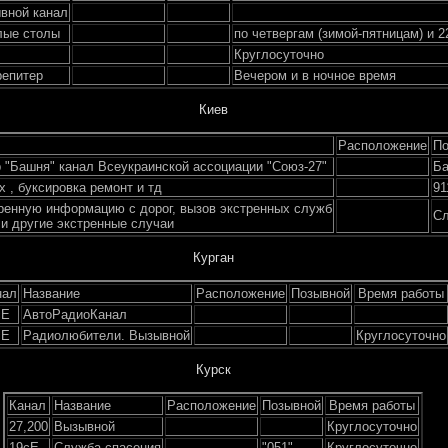
вной канал
лые столы
по четвергам (зимой-пятницам) и 
Круглосуточно
репитер
Вечером и в ночное время
Киев
Расположение
По
"Башня" канал Всеукраинской ассоциации "Союз-27"
Б
 , буксировка ремонт и тд
91
енную информацию с дорог, вызов экстренных служб
Сл
 и другие экстренные случаи
Курган
нал
Название
Расположение
Позывной
Время работы
cE
АвтоРадиоКанал
cE
Радиолюбители. Вызывной
Круглосуточно
Курск
Канал
Название
Расположение
Позывной
Время работы
27,200
Вызывной
Круглосуточно
19cE
Служба спасения
"051"
Круглосуточно