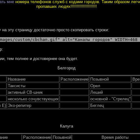
ать мне
номера телефонов служб с кодами городов. Таким образом лег
пропавших людях!!!!!!!!!!!!!!!!!!!!!
 на эту страницу достаточно просто скопировать строки:
mages/custom/cbchan.gif" alt="Каналы городов" WIDTH=468 
р:
и, тем полнее и достовернее она будет.
Белгород
Название
Расположение
Позывной
Вре
Таксисты
Орел
активный СВ-шник
Леший
несколько сочувствующих
основной - "Стрелец"
 Е)
Эхо-репитер
Беглец
Калуга
ание
Расположение
Позывной
Время работы