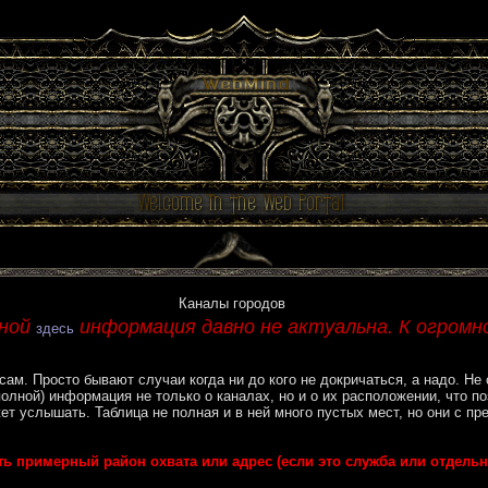
Каналы городов
нной
информация давно не актуальна. К огромно
здесь
м. Просто бывают случаи когда ни до кого не докричаться, а надо. Hе 
полной) информация не только о каналах, но и о их расположении, что п
ет услышать. Таблица не полная и в ней много пустых мест, но они с п
 примерный район охвата или адрес (если это служба или отдельна