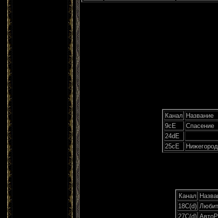
Канал
Название
9сЕ
Спасение
24dE
25сE
Нижегород
Канал
Назва
18С(d)
Любит
27С(d)
АвтоР