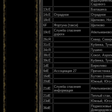
водохранили
Садового
13сЕ
Балашиха
14сЕ
Отрадное
Отрадное
18сЕ
Щелково, Ног
6F
Фортуна (такси)
Щелково
Служба спасения
19сЕ
Абельмановс
дороги
26сR
Север, Север
31сЕ
Кубинка, Туч
34сR
Тушино
38сЕ
Сокол, Аэроп
39сЕ
Кубинка, Туч
1dE
Бирюлево
9dE
Ассоциация 27
Пречистенка 
16dE
Бутово (севе
20dE
Южный, Юго-
Служба спасения
21dE
Абельмановс
информация
21dE
Теплый стан,
23dE
Южный, Юго-в
Подмосковье 
36dE
Домодедовск