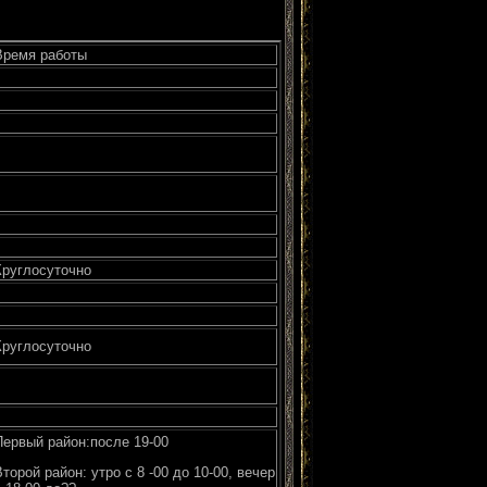
Время работы
Круглосуточно
Круглосуточно
Первый район:после 19-00
Второй район: утро с 8 -00 до 10-00, вечер