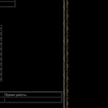
ы
о
о
о
о
о
о
о
о
о
о
Время работы