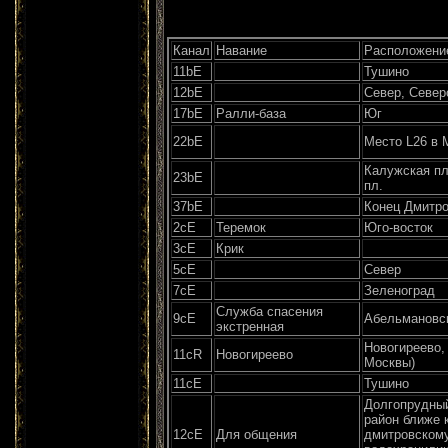
Канал
Навание
Расположени
11bE
Тушино
12bE
Север, Север
17bE
Ралли-база
Юг
22bE
Место L26 в 
Калужская пл
23bE
пл.
37bE
Конец Дмитро
2сЕ
Теремок
Юго-восток
3сЕ
Крик
5сЕ
Север
7сЕ
Зеленоград
Служба спасения
9сЕ
Абельмановс
экстренная
Новогиреево,
11сR
Новогиреево
Москвы)
11сЕ
Тушино
Долгопрудны
район ближе 
12cE
Для общения
дмитровскому