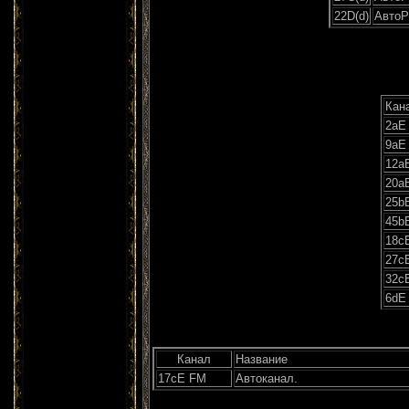
22D(d)
АвтоР
Кан
2аЕ
9аЕ
12а
20а
25b
45b
18c
27с
32с
6dЕ
Канал
Название
17сE FM
Автоканал.