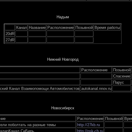
Надым
Канал
Название
Расположение
Позывной
Время работы
20dR
27dR
Нижний Новгород
Расположение
Позывной
Спасение
Парус
ский Канал Взаимопомощи Автомобилистов
autokanal.nnov.ru
Новосибирск
ние
Расположение
Позывной
Вре
ели поболтать на разные темы
http://27kb.ru
адиоКанал СиБирь
http://nsk-cb.ru