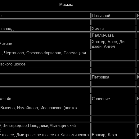
Москва
е
Позывной
о-запад
Химки
Ралли-база
Хантер, Босс, Ди-
Митино
джей, Ангел
., Чертаново, Орехово-борисово, Павелецкая
вского шоссе
Петровка
кая 4а
Спасение
 Выхино, Измайлово, Ивановское (восток
й,Виноградово,Паведники,Мытищинский
к
 шоссе; Дмитровское шоссе от Клязьминского
Банкир, Леха