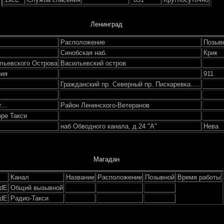
Ленинград
Расположение
Позыв
Синобская наб.
Крик
ильевского Острова
Васильевский остров
ния
911
Гражданский пр. Северный пр. Пискаревка.....
...
Район Ленинского-Ветеранов
ope Такси
наб Обводного канала, д.24 "А"
Нева
Магадан
Канал
Название
Расположение
Позывной
Время работы
dЕ
Общий вызывной
dЕ
Радио-Такси