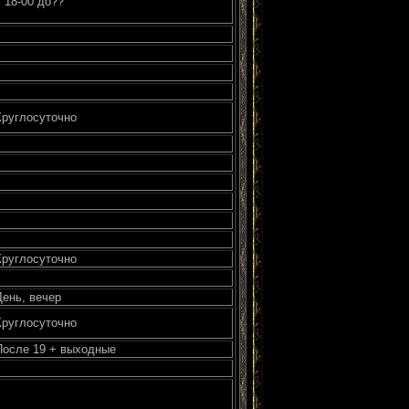
с 18-00 до??
Круглосуточно
Круглосуточно
День, вечер
Круглосуточно
После 19 + выходные