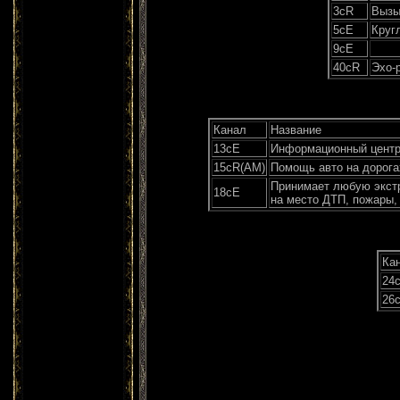
3сR
Вызы
5сЕ
Круг
9сЕ
40сR
Эхо-
Канал
Название
13сЕ
Информационный центр 
15сR(AM)
Помощь авто на дорогах
Принимает любую экстр
18сЕ
на место ДТП, пожары,
Ка
24
26