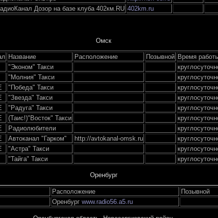
адиоКанал Дозор на базе клуба 402км.RU
402km.ru
Омск
ал
Название
Расположение
Позывной
Время работ
"Эконом" Такси
круглосуточн
"Молния" Такси
круглосуточн
Е
"Победа" Такси
круглосуточн
Е
"Звезда" Такси
круглосуточн
Е
"Радуга" Такси
круглосуточн
Е
(Таис!)"Восток" Такси
круглосуточн
Е
Радиолюбители
круглосуточн
Е
Автоканал "Гарком"
http://avtokanal-omsk.ru
круглосуточн
Е
"Астра" Такси
круглосуточн
"Тайга" Такси
круглосуточн
Оренбург
Расположение
Позывной
Оренбург
www.radio56.a5.ru