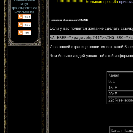
!!!!!!!!!!!!!!!!!!!!!!! Большая просьба
присыл
могут
транслироваться,
используя rss.
Последнее обновление 17.06.2013
Если у вас появится желание сделать ссылку
<A HREF="/page.php?41"><IMG SRC="/i
И на вашей странице появится вот такой бане
Чем больше людей узнают об этой информаци
Канал
8сЕ
15сЕ
20сЕ
22сR(вечером
Канал
Назв