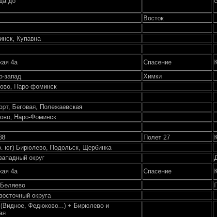
ща до
Восток
инск, Купавна
кая 4а
Спасение
о-запад
Химки
ково, Наро-фоминск
орт, Беговая, Полежаевская
ково, Наро-Фоминск
38
Полет 27
р. юг) Бирюлево, Подольск, Щербинка
западный округ
кая 4а
Спасение
 Беляево
осточный округа
(Видное, Федюково...) + Бирюлево и
ая