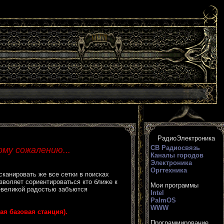
РадиоЭлектроника
СВ Радиосвязь
му сожалению...
Каналы городов
Электроника
Оргтехника
сканировать же все сетки в поисках
озволяет сориентироваться кто ближе к
Мои программы
ревеликой радостью забъются
Intel
PalmOS
WWW
я базовая станция).
Программирование