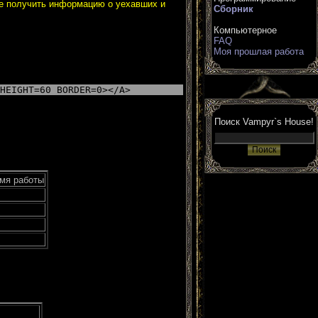
че получить информацию о уехавших и
Сборник
Компьютерное
FAQ
Моя прошлая работа
HEIGHT=60 BORDER=0></A>
Поиск Vampyr`s House!
мя работы