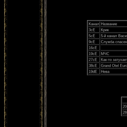
Канал
Название
3сЕ
Крик
5сЕ
5-й канал Вас
9сЕ
Служба спасе
16сЕ
19сЕ
МЧС
27сЕ
Как-то затухает
38сЕ
Grand Otel Eur
19dE
Нева
20
28