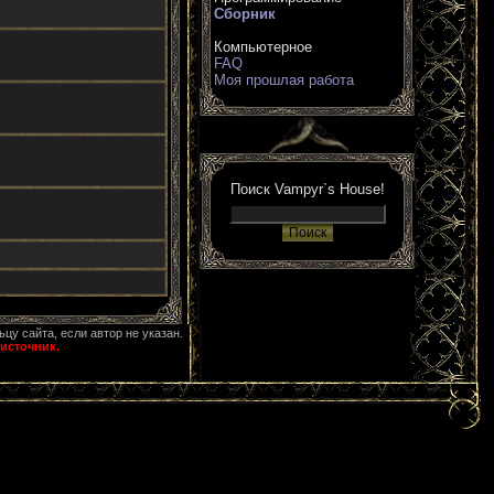
Сборник
Компьютерное
FAQ
Моя прошлая работа
Поиск Vampyr`s House!
ьцу сайта, если автор не указан.
источник.