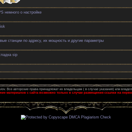
S немного о настройке
isk
вые станции по адресу, их мощность и другие параметры
тладка sip
aviov. Все авторские права принадлежат их владельцам ( в случае указания) или владел
ие материалов с сайта возможно только в случае размещения ссылки на перво