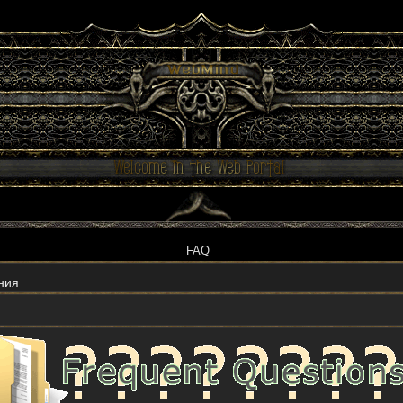
FAQ
ония