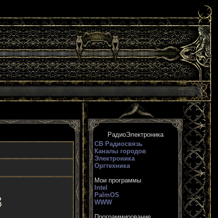
РадиоЭлектроника
СВ Радиосвязь
Каналы городов
Электроника
Оргтехника
Мои программы
Intel
PalmOS
WWW
Программирование