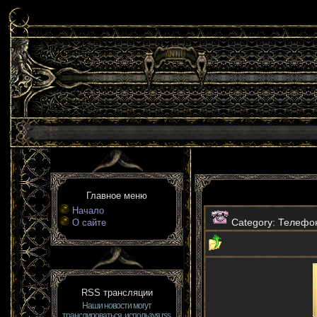
Главное меню
Начало
Category: Телеф
О сайте
RSS трансляции
Наши новости могут
транслироваться, используя rss.