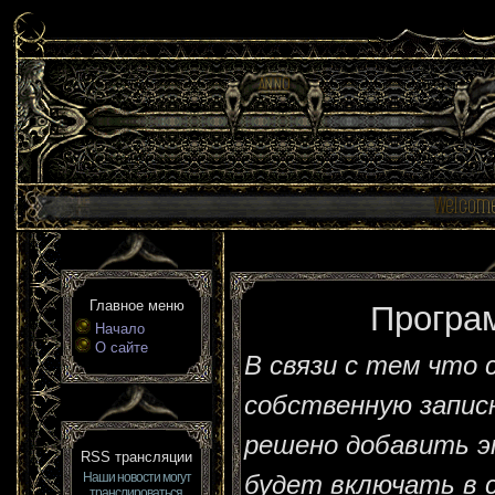
Главное меню
Програ
Начало
О сайте
В связи с тем что 
собственную запис
решено добавить э
RSS трансляции
Наши новости могут
будет включать в 
транслироваться,