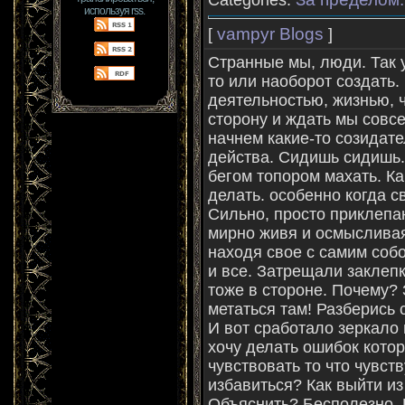
Categories:
используя rss.
vampyr Blogs
[
]
Странные мы, люди. Так 
то или наоборот создать.
деятельностью, жизнью, ч
сторону и ждать мы совс
начнем какие-то созидат
действа. Сидишь сидишь..
бегом топором махать. Как
делать. особенно когда с
Сильно, просто приклепан
мирно живя и осмысливая,
находя свое с самим собо
и все. Затрещали заклепк
тоже в стороне. Почему? 
метаться там! Разберись с
И вот сработало зеркало 
хочу делать ошибок кото
чувствовать то что чувств
избавиться? Как выйти из
Объяснить? Бесполезно. 