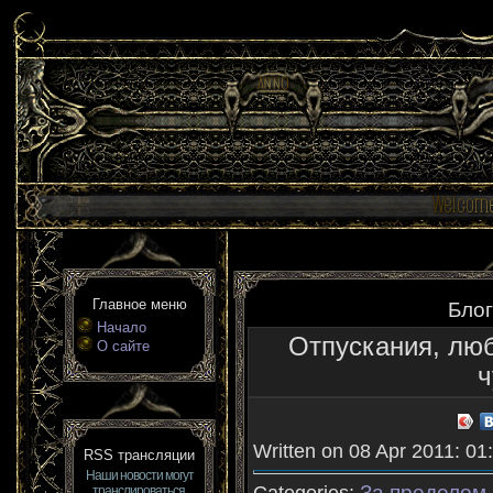
Главное меню
Блог
Начало
Отпускания, лю
О сайте
ч
Written on 08 Apr 2011: 01
RSS трансляции
Наши новости могут
За пределом..
транслироваться,