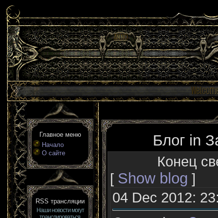
Главное меню
Блог in З
Начало
О сайте
Конец св
Show blog
[
]
04 Dec 2012: 23
RSS трансляции
Наши новости могут
транслироваться,