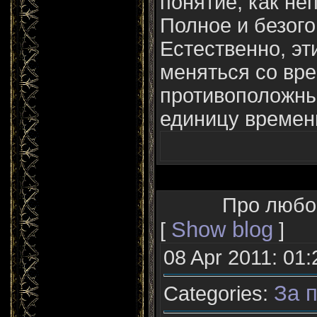
понятие, как неп
Полное и безого
Естественно, эт
меняться со вр
противоположны
единицу времени 
Про любо
Show blog
[
]
08 Apr 2011: 01:
За п
Categories: