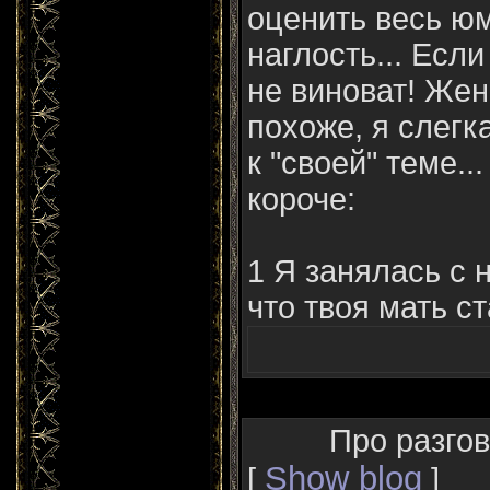
оценить весь юм
наглость... Если
не виноват! Же
похоже, я слег
к "своей" теме..
короче:
1 Я занялась с 
что твоя мать с
Про разгов
Show blog
[
]