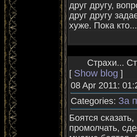
друг другу, воп
друг другу зада
хуже. Пока кто...
Страхи... Ст
Show blog
[
]
08 Apr 2011: 01:
За п
Categories:
Боятся сказать, 
промолчать, сде