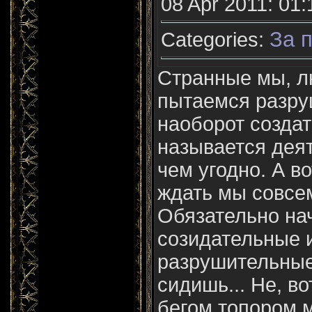
08 Apr 2011: 01:
За п
Categories:
Странные мы, л
пытаемся разру
наоборот создат
называется дея
чем угодно. А во
ждать мы совсе
Обязательно на
созидательные 
разрушительные
сидишь... Не, в
бегом топором м