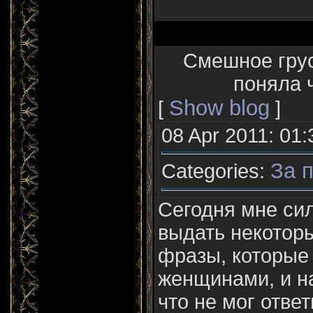
Смешное грус
поняла ч
Show blog
[
]
08 Apr 2011: 01:
За п
Categories:
Сегодня мне си
выдать некотор
фразы, которые
женщинами, и на
что не мог ответ