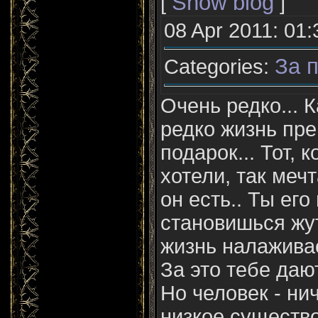
Show blog
[
]
08 Apr 2011: 01:
За п
Categories:
Очень редко... 
редко жизнь пр
подарок... Тот, 
хотели, так мечт
он есть.. Ты ег
становишься жу
жизнь налаживае
За это тебе дают
Но человек - ни
низкое существ