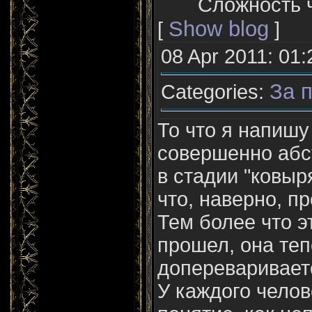
Сложность ч
Show blog
[
]
08 Apr 2011: 01:
За п
Categories:
То что я напишу
совершенно абс
в стадии "ковыря
что, наверно, пр
Тем более что э
прошел, она те
доперевариваетс
У каждого челов