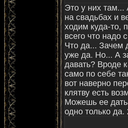
Это у них там..
на свадьбах и в
ходим куда-то, п
всего что надо с
Что да... Зачем 
уже да. Но... А 
давать? Вроде к
само по себе та
вот наверно пер
клятву есть воз
Можешь ее дать 
одно только да. 