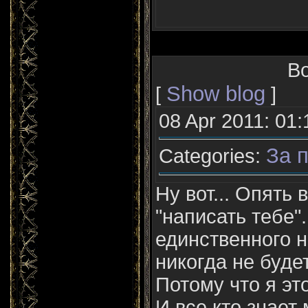
Во
Show blog
[
]
08 Apr 2011: 01:
За п
Categories:
Ну вот... Опять
"написать тебе".
единственного н
никогда не буде
Потому что я это
И все кто знает 