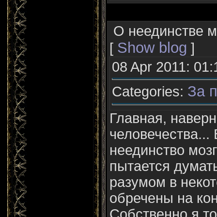
О неединстве м
Show blog
[
]
08 Apr 2011: 01:
За п
Categories:
Главная, навер
человечества...
неединство мозго
пытается думать
разумом в неко
обречены на кон
Собственно я то