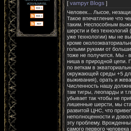
vampyr Blogs
[
]
используя rss.
Человек... Лысое, незащ
Такое впечатление что ч
таким. Неспособным выжит
шерсти и без технологий 
уже технологии) мы не вы
кроме околоэкваториальн
голыми руками от больш
тоже не получится. Мы - 
ниша в природной цепи. 
по веткам в экваториальн
окружающей среды +5 для
выживания), орать и жева
Численность нашу должн
там тигры, леопарды и т.п
убывает так чтобы не при
лишенные шерсти, мы ст
развитой ЦНС, что приве
неполноценности и дово
эту проблему. Врожденны
самого первого человека 