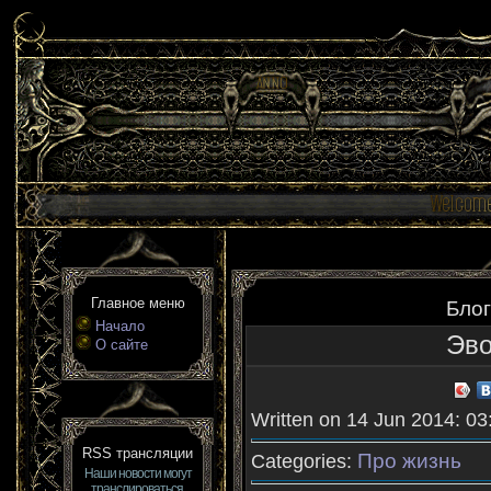
Главное меню
Блог
Начало
Эво
О сайте
Written on 14 Jun 2014: 03
RSS трансляции
Про жизнь
Categories:
Наши новости могут
транслироваться,