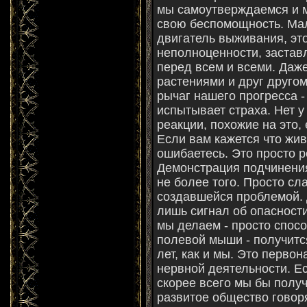
мы самоутверждаемся и м
свою беспомощность. Мал
двигатель выживания, эт
неполноценности, застав
перед всем и всеми. Да
растениями и друг друго
рычаг нашего прогресса -
испытывает страха. Нет у 
реакции, похожие на это,
Если вам кажется что жив
ошибаетесь. Это просто р
Демонстрация подчинения
не более того. Просто сл
создавшейся проблемой. Д
лишь сигнал об опасност
мы делаем - просто спос
полевой мыши - получитс
лет, как и мы. Это первон
нервной деятельности. Ес
скорее всего мы бы полу
развитое общество говоря