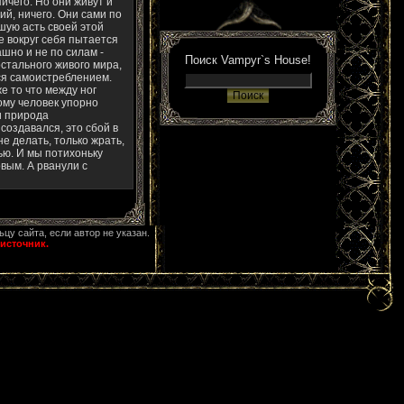
ичего. Но они живут и
ий, ничего. Они сами по
шую асть своей этой
е вокруг себя пытается
ашно и не по силам -
Поиск Vampyr`s House!
остального живого мира,
тся самоистреблением.
е то что между ног
ому человек упорно
и природа
создавался, это сбой в
е делать, только жрать,
ью. И мы потихоньку
вым. А рванули с
ьцу сайта, если автор не указан.
источник.