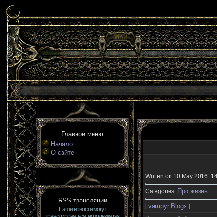
Главное меню
Начало
О сайте
Written on 10 May 2016: 1
Про жизнь
Categories:
RSS трансляции
vampyr Blogs
[
]
Наши новости могут
транслироваться, используя rss.