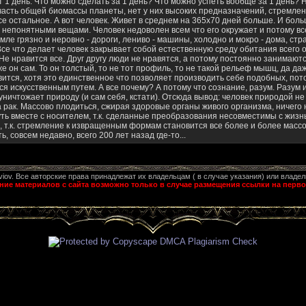
 1 день. Что можно сделать за 1 день? Что можно успеть вообще за 1 день? Н
- часть общей биомассы планеты, нет у них высоких предназначений, стремлен
е остальное. А вот человек. Живет в среднем на 365х70 дней больше. И боль
 непонятными вещами. Человек недоволен всем что его окружает и потому вс
мле грязно и неровно - дороги, лениво - машины, холодно и мокро - дома, стр
. Все что делает человек закрывает собой естественную среду обитания всего 
Не нравится все. Друг другу люди не нравятся, а потому постоянно занимаю
е он сам. То он толстый, то не тот профиль, то не такой рельеф мышц, да даж
ится, хотя это единственное что позволяет производить себе подобных, пот
я искусственным путем. А все почему? А потому что сознание, разум. Разум 
 уничтожает природу (и сам себя, кстати). Отсюда вывод: человек природой не 
 рак. Массово плодиться, сжирая здоровые органы живого организма, ничего н
уть вместе с носителем, т.к. сделанные преобразования несовместимы с жизн
 т.к. стремление к извращенным формам становится все более и более массо
, совсем недавно, всего 200 лет назад где-то...
aviov. Все авторские права принадлежат их владельцам ( в случае указания) или владел
ие материалов с сайта возможно только в случае размещения ссылки на перво