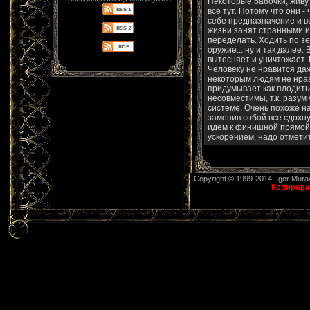
Некоторые бабочки, живут
все тут. Потому что они 
себе предназначение и вс
жизни занят странными и
переделать. Ходить по зе
оружие... ну и так далее
вытесняет и уничтожает. 
Человеку не нравится даж
некоторым людям не нрав
придумывает как плодитьс
несовместимы, т.к. разум
системе. Очень похоже на
заменив собой все сдохн
идем к финишной прямой,
ускорением, надо отметить
Copyright © 1999-2014, Igor Mur
Копирован