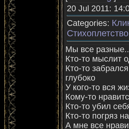
20 Jul 2011: 14:
Кли
Categories:
Стихоплетство
Мы все разные..
Кто-то мыслит 
Кто-то забралс
глубоко
У кого-то вся ж
Кому-то нравитс
Кто-то убил себ
Кто-то погряз н
А мне все нрави