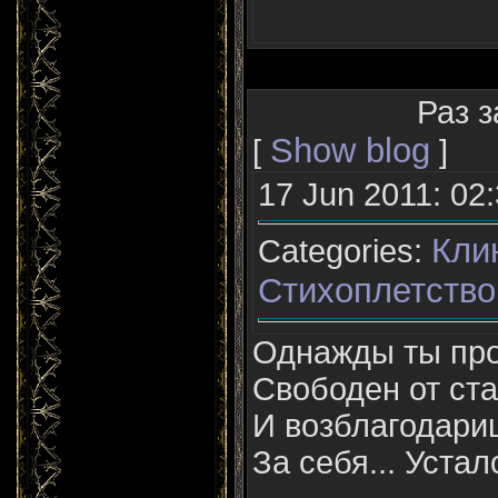
Раз з
Show blog
[
]
17 Jun 2011: 02
Кли
Categories:
Стихоплетство
Однажды ты пр
Свободен от ста
И возблагодари
За себя... Устало