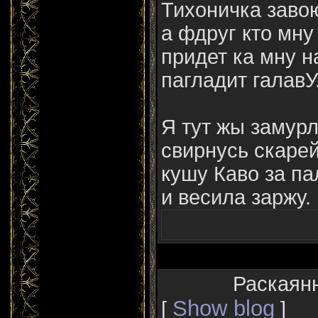
Тихоничка заво
а фдруг кто мн
придет ка мну н
пагладит галавУ
Я тут жы замур
свирнусь скаре
кушу Каво за па
и весила заржу.
Раскаянн
Show blog
[
]