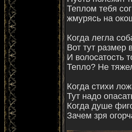
Теплом тебя сог
жмурясь на окошк
Когда легла соб
Вот тут размер в
И волосатость то
Тепло? Не тяже
Когда стихи ложа
Тут надо опасат
Когда душе фиг
Зачем зря огорч