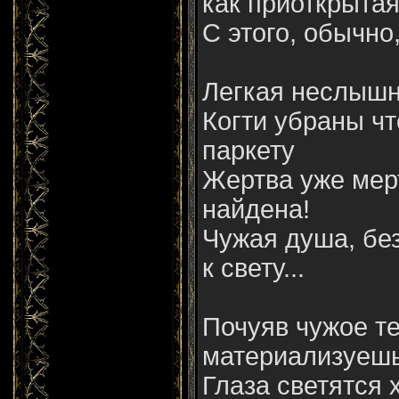
как приоткрыта
С этого, обычно
Легкая неслышн
Когти убраны чт
паркету
Жертва уже мер
найдена!
Чужая душа, бе
к свету...
Почуяв чужое т
материализуешь
Глаза светятся 