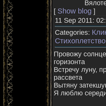
Вялоте
Show blog
[
]
11 Sep 2011: 02
Кли
Categories:
Стихоплетство
Провожу солнце
горизонта
Встречу луну, п
рассвета
Вытяну затекшую
Я люблю середи