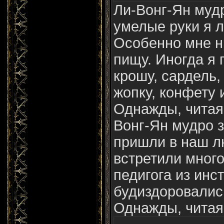
Ли-Вонг-Ян мудр
умелые руки я л
Особенно мне н
пищу. Иногда я 
крошу, сардель,
жопку, конфету 
Однажды, чита
Вонг-Ян мудро з
пришли в наш л
встретили много
педигога из инс
будиздоровалис
Однажды, читая