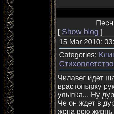
Песн
Show blog
[
]
15 Mar 2010: 03
Кли
Categories:
Стихоплетство
Чилавег идет щ
врастопырку рук
улыпка... Ну дур
Че он ждет в ду
жена всю жизнь