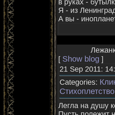
в руках - бутылк
Я - из Ленингра
А вы - иноплане
Лежанк
Show blog
[
]
21 Sep 2011: 14
Кли
Categories:
Стихоплетство
Легла на душу 
Пусть полежит 