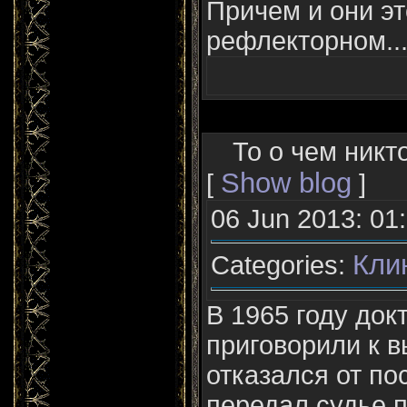
Причем и они эт
рефлекторном..
То о чем никт
Show blog
[
]
06 Jun 2013: 01
Кли
Categories:
В 1965 году док
приговорили к 
отказался от по
передал судье п