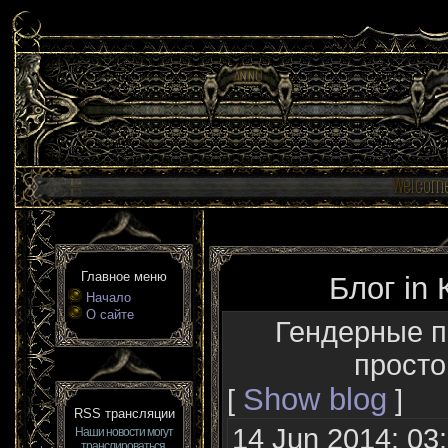
Главное меню
Блог in
Начало
О сайте
Гендерные п
просто
Show blog
[
]
RSS трансляции
14 Jun 2014: 03
Наши новости могут
транслироваться,