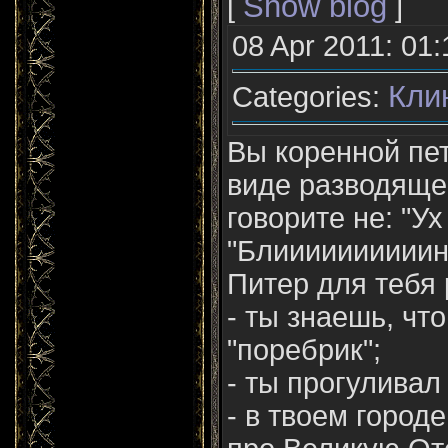
Show blog
[
]
08 Apr 2011: 01:
Кли
Categories:
Вы коренной пе
виде разводяще
говорите не: "Ух 
"Блиииииииииин.
Питер для тебя 
- ты знаешь, что
"поребрик";
- ты прогуливал
- в твоем горо