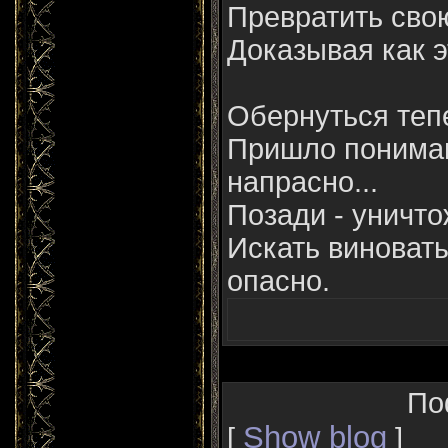
Превратить свою
Доказывая как э
Обернуться тепе
Пришло пониман
напрасно...
Позади - уничто
Искать виноваты
опасно.
По
Show blog
[
]