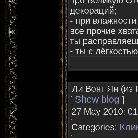
про Великую От
декораций;
- при влажности
все прочие хват
ты расправляеш
- ты с лёгкостью
Ли Вонг Ян (из 
Show blog
[
]
27 May 2010: 01
Кли
Categories: