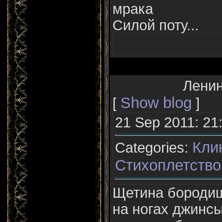
мрака
Силой поту...
Ленин
Show blog
[
]
21 Sep 2011: 21
Кли
Categories:
Стихоплетство
Щетина бородищ
на ногах джинс