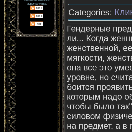
используя rss.
Кли
Categories:
Гендерные пред
ли... Когда жен
женственной, ее
мягкости, женст
она все это уме
уровне, но счит
боится проявит
которым надо об
чтобы было так"
силовом физиче
на предмет, а в