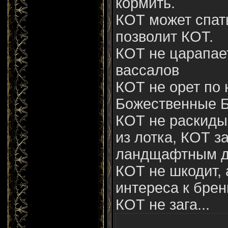
кормить.
КОТ может спать
позволит КОТ.
КОТ не царапае
вассалов
КОТ не орет по 
Божественные Б
КОТ не раскиды
из лотка, КОТ з
ландщафтным д
КОТ не шкодит, 
интереса к брен
КОТ не зага...