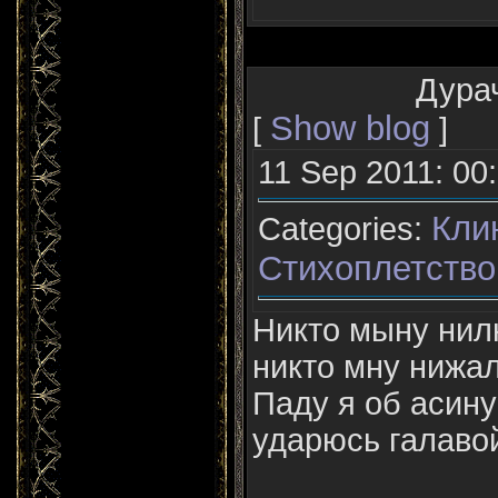
Дурач
Show blog
[
]
11 Sep 2011: 00
Кли
Categories:
Стихоплетство
Никто мыну нил
никто мну нижал
Паду я об асину
ударюсь галаво