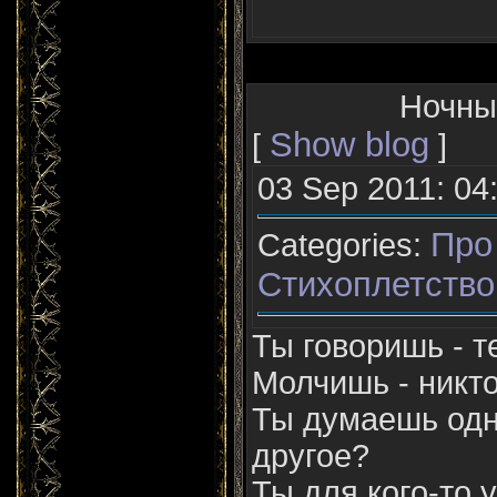
Ночны
Show blog
[
]
03 Sep 2011: 04
Про
Categories:
Стихоплетство
Ты говоришь - 
Молчишь - никто
Ты думаешь одн
другое?
Ты для кого-то 