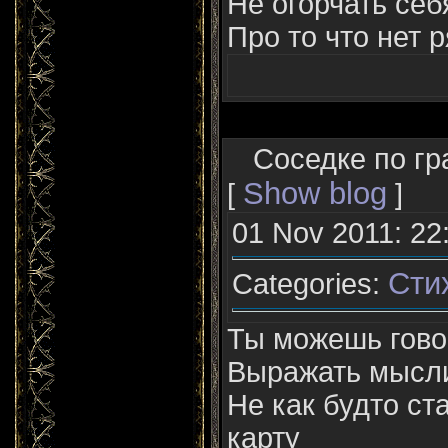
Не огорчать се
Про то что нет р
Соседке по гр
Show blog
[
]
01 Nov 2011: 22
Сти
Categories:
Ты можешь гово
Выражать мысли
Не как будто ст
карту