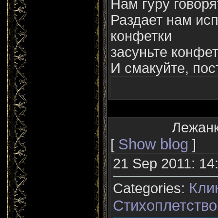
Нам гуру говоря
Раздает нам ис
конфетки
засуньте конфет
И смакуйте, пост
Лежанк
Show blog
[
]
21 Sep 2011: 14
Кли
Categories:
Стихоплетство