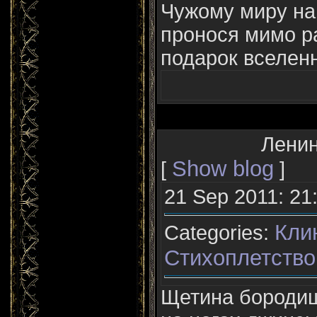
Чужому миру на
пронося мимо р
подарок вселен
Ленин
Show blog
[
]
21 Sep 2011: 21
Кли
Categories:
Стихоплетство
Щетина бородищ