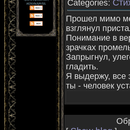
Сти
Categories:
используя rss.
Прошел мимо ме
взглянул пристал
Понимание в ве
зрачках промел
Запрыгнул, улег
гладить.
Я выдержу, все з
ты - человек ус
Об