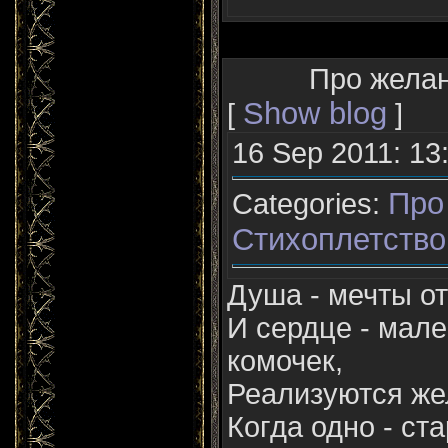
Про желани
Show blog
[
]
16 Sep 2011: 13
Про
Categories:
Стихоплетство
Душа - мечты о
И сердце - мал
комочек,
Реализуются жел
Когда одно - ста