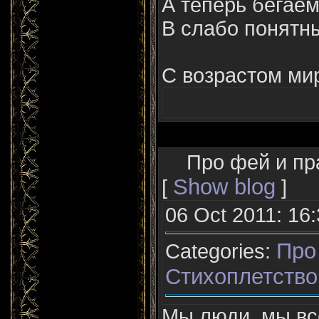
А теперь бегаем
В слабо понятны
С возрастом мир
Про фей и пр
Show blog
[
]
06 Oct 2011: 16
Про
Categories:
Стихоплетство
Мы люди, мы вс