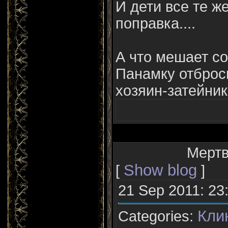
И дети все те ж
поправка....
А что мешает с
Панамку отброси
хозяин-затейник.
Мертв
Show blog
[
]
21 Sep 2011: 23
Кли
Categories: