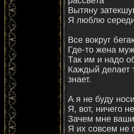
рассвета
Вытяну затекшую
Я люблю середи
Все вокруг бега
Где-то жена му
Так им и надо о
Каждый делает т
знает.
А я не буду нос
Я, вот, ничего н
Зачем мне ваши
Я их совсем не 