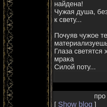
найдена!
Чужая душа, бе
к свету...
Почуяв чужое т
материализуешь
Глаза светятся 
мрака
Силой поту...
про
Show blog
[
]