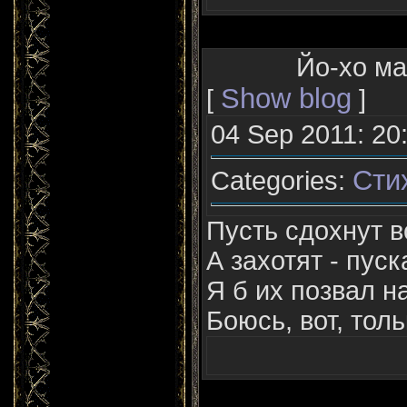
Йо-хо мал
Show blog
[
]
04 Sep 2011: 20
Сти
Categories:
Пусть сдохнут в
А захотят - пуск
Я б их позвал на
Боюсь, вот, тольк