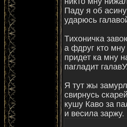
никто мну нижал
Паду я об асину
ударюсь галаво
Тихоничка заво
а фдруг кто мн
придет ка мну н
пагладит галавУ
Я тут жы замур
свирнусь скаре
кушу Каво за па
и весила заржу.