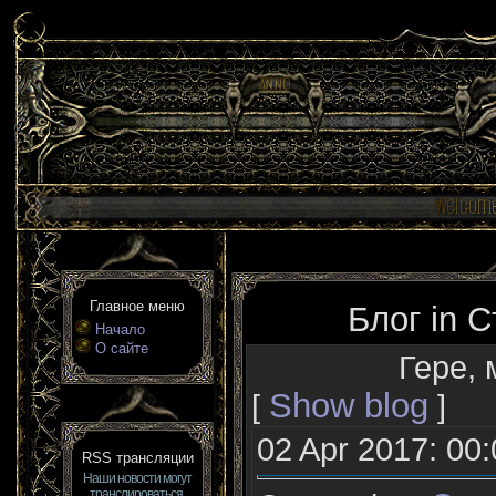
Главное меню
Блог in 
Начало
О сайте
Гере, 
Show blog
[
]
02 Apr 2017: 00:
RSS трансляции
Наши новости могут
транслироваться,