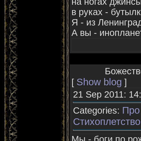
на ногах джинс
в руках - бутылк
Я - из Ленингра
А вы - иноплане
Божестве
Show blog
[
]
21 Sep 2011: 14
Про
Categories:
Стихоплетство
Мы - боги по р