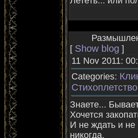
Лететь... или по
Размышлени
Show blog
[
]
11 Nov 2011: 00
Кли
Categories:
Стихоплетство
Знаете... Бывает
Хочется закопат
И не ждать и не 
никогда.