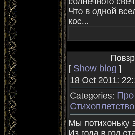
солнечного свеч
Что в одной все
кос...
Повзр
Show blog
[
]
18 Oct 2011: 22
Про
Categories:
Стихоплетство
Мы потихоньку з
Из года в год ст