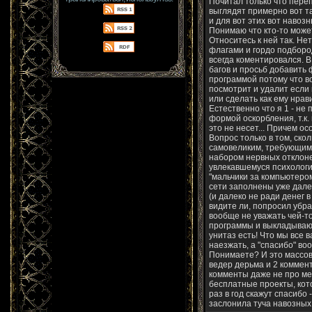
Почитал только что переп
выглядят примерно вот та
и для вот этих вот навоз
Понимаю что кто-то может
Относитесь к ней так. Не
флагами и гордо подборо
всегда коментировался. В
багов и просьб добавить 
программой потому что во
посмотрит и удалит если 
или сделать как ему нрави
Естественно что я 1 - не 
формой оскорбления, т.к. 
это не несет... Причем ос
Вопрос только в том, ско
самовеликим, требующим 
набором нервных отклоне
увлекавшемуся психологие
"мальчики за компьютеро
сети заполнены уже далек
(и далеко не ради денег 
видите ли, попросил убрат
вообще не уважать чей-то
программы и выкладываю и
унитаз есть! Что мы все 
наезжать, а "спасибо" воо
Понимаете? И это массов
ведер дерьма и 2 коммент
комменты даже не про мен
бесплатные проекты, кот
раз в год скажут спасибо 
заслонила туча навозных 