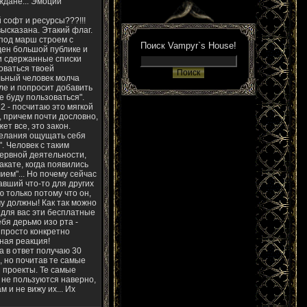
ждане... Эмоции
 софт и ресурсы???!!!
высказана. Этакий флаг.
 под марш строем с
Поиск Vampyr`s House!
ден большой публике и
 и сдержанные списки
зоваться твоей
альный человек молча
але и попросит добавить
не буду пользоваться".
 2 - посчитаю это мягкой
", причем почти дословно,
ет все, это закон.
 желания ощущать себя
. Человек с таким
ервной деятельности,
кате, когда появились
ем"... Но почему сейчас
авший что-то для других
 только потому что он,
му должны! Как так можно
у для вас эти бесплатные
бя дерьмо изо рта -
 просто конкретно
ьная реакция!
а в ответ получаю 30
, но почитав те самые
и проекты. Те самые
 не пользуются наверно,
м и не вижу их... Их