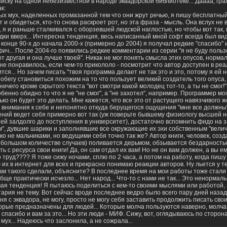
иску на одной небезизвестной в народе эквадорской библиотеке... Даааа, гра
к:
ных мух, наделенных промазанной тем что они жрут речью, я пишу бесплатный
 и обидеться, кто-то снова раскроет рот, но эта фраза - мысль. Она вслух не 
т, я и раньше сталкивался с оборзевшей людской наглостью, но чтобы вот так,
дки вверх... Интересна тенденция, весь написанный мной софт всегда был ви
 конце 90-х до начала 2000-х (примерно до 2004) я получал редкие "спасибо"
фич... После 2004-го появились редкие комментарии из серии "я не буду поль
т другая и она лучше твоей". Никак не мог понять смысла этих опусов, норм
не понравилось, если чем-то прикололо - посмотрит что автор доступен в ре
тся... Но зачем писать "твоя программа делает не так это и это, потому я ей 
побегу становиться похожим на то что пользует великий создатель того опуса,
ничего кроме скрытого текста "вот смотри какой молодец тот-то, а ты не смог!
обенно обидно то что я не "не смог", а "не захотел", например. Программер мож
лько он будет это делать. Мне кажется, что все это от растущего навязчивого
внимания к себе и непонятно откуда берущегося ощущения "мне все должны"
ний ведет себя примерно вот так (уж поверьте бывшему физиологу высшей н
й залдолго до поступления в университет), достаточно вспомнить фидо на за
м", дувшие шарики и заполнявшие все окружающие их эхи собственным "величи
о не мальчиками, но ведущими себя точно так же? Автор книги, человек, созд
в большом количестве случаев) поливается дерьмом, обзывается бездарностью
ь с ресурса свои книги! Да, он сам отдал их вам! Но не он вам должен, а вы е
 труд???? Я тоже сижу ночами, сплю по 2 часа, а потом на работу, когда пиш
х в интернет для всех и прекрасно понимаю реакции авторов. Ну льется у те
вам такого сделали, объясните? В последнее время на мои работы тоже стали
бще практически исчезло... Нет народ... Что-то с нами не так... Это ненормал
ая тенденция! Я пытаюсь поделиться с кем-то своими мыслями или работой, 
ария не тему. Вот сейчас вроде последнее ведро было всего пару дней назад
я с эквадора, не могу, просто не могу себя заставить продолжить писать сво
орые предназначены для людей... Которые молча пользуются наверно, молча
- спасибо и вам за это... Но эти люди - МИФ. Сижу, вот, оглядываюсь по сторона
мух... Надеюсь что заслонила, а не сожрала...