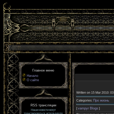
Главное меню
Начало
О сайте
Written on 15 Mar 2010: 03
Про жизнь
Categories:
RSS трансляции
vampyr Blogs
[
]
Наши новости могут
транслироваться, используя rss.