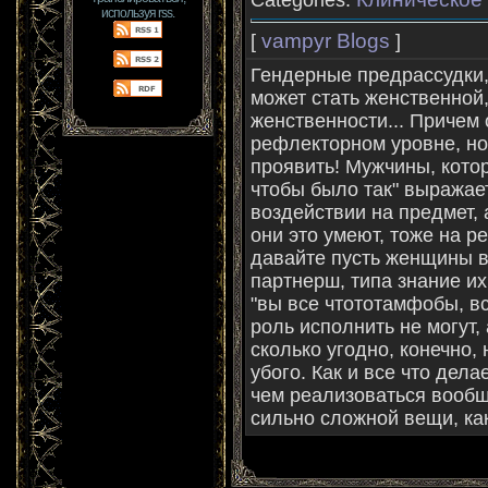
Categories:
используя rss.
vampyr Blogs
[
]
Гендерные предрассудки,
может стать женственной,
женственности... Причем о
рефлекторном уровне, но
проявить! Мужчины, котор
чтобы было так" выражае
воздействии на предмет, 
они это умеют, тоже на р
давайте пусть женщины в
партнерш, типа знание их 
"вы все чтототамфобы, в
роль исполнить не могут, 
сколько угодно, конечно, 
убого. Как и все что дела
чем реализоваться вообщ
сильно сложной вещи, как