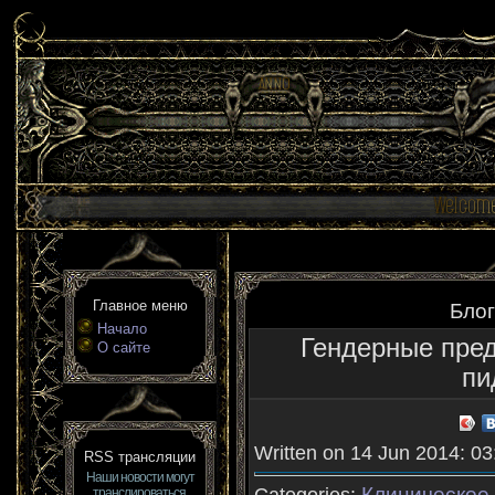
Главное меню
Блог
Начало
Гендерные пред
О сайте
пи
Written on 14 Jun 2014: 03
RSS трансляции
Наши новости могут
Клиническое
транслироваться,