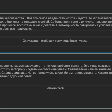
...
ма человечества... Вот это самое неединство мозгов и чувств. Те кто пытаетс
х, обречены на конфликт с собой. Собственно я тоже в их числе, наверно, по
роцессы воспитаны в нас с детства. Необходимость лавировать в условиях
 если все правильно...
Отпускания, любови и тому подобные чудеса.
...
упорно пытаемся разрушить что-то или наоборот создать. Это у нас называе
т отойти в сторону и ждать мы совсем не умеем. Обязательно начнем какие-т
Сидишь сидишь... Не, вот воткнулось шило, бегом топором махать. Как это тяж
язан с другим человек...
Измениться.
...