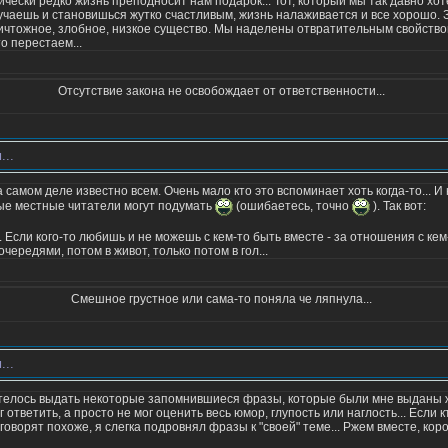
чески редко жизнь преподносит нам подарок... Тот, который мы так давно хоте
олучаешь и становишься жутко счастливым, жизнь налаживается и все хорошо. 
- ничтожное, злобное, низкое существо. Мы наделены отвратительным свойство
о перестаем...
Отсутствие закона не освобождает от ответственности...
...
а самом деле известно всем. Очень мало кто это вспоминает хоть когда-то... И
рые местные читатели могут подумать
(ошибаетесь, точно
). Так вот:
. Если кого-то любишь и не можешь с кем-то быть вместе - за отношения с кем
чередями, потом в живот, только потом в гол...
Смешное грустное или сама-то поняла че ляпнула...
...
отелось выдать некоторые запомнившиеся фразы, которые были мне выданы 
г ответить, а просто не мог оценить весь юмор, глупость или наглость... Если к
оворят похоже, я слегка подровнял фразы к "своей" теме... Ржем вместе, коро