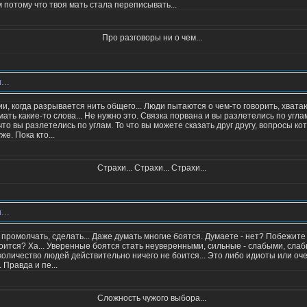
м потому что твоя мать стала переписывать...
Про разговоры ни о чем...
...
и, когда разрывается нить общего... Люди пытаются о чем-то говорить, хватаю
ть какие-то слова... Не нужно это. Связка порвана и вы разлетелись по углам
что вы разлетелись по углам. То что вы можете сказать друг другу, вопросы ко
е. Пока кто...
Страхи... Страхи... Страхи...
...
, промолчать, сделать... Даже думать многие боятся. Думаете - нет? Побежит
 боится? Ха... Уверенные боятся стать неуверенными, сильные - слабыми, слабы
количество людей действительно ничего не боится... Это либо идиоты или оч
 Правда и пе...
Сложность чужого выбора...