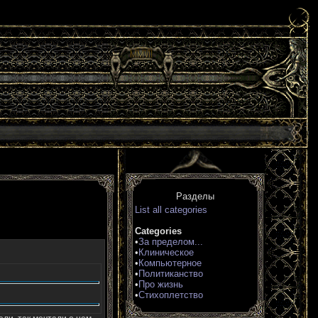
Разделы
List all categories
Categories
•
За пределом...
•
Клиническое
•
Компьютерное
•
Политиканство
•
Про жизнь
•
Стихоплетство