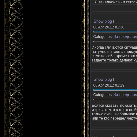
1 Я занялась с ним сексо
Show blog
[
]
08 Apr 2011: 01:30
За пределом
Categories:
Иногда случаются ситуаци
натужно пытаются придума
само по себе, кроме того 
задаете только делают хуж
Show blog
[
]
08 Apr 2011: 01:29
За пределом
Categories:
Боятся сказать, показать
и кричать что вот кто не
только очень небольшое 
или те кто перешел черту.