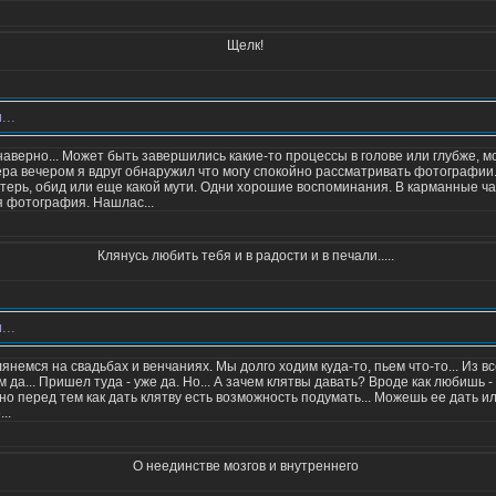
Щелк!
...
аверно... Может быть завершились какие-то процессы в голове или глубже, мо
ра вечером я вдруг обнаружил что могу спокойно рассматривать фотографии.
терь, обид или еще какой мути. Одни хорошие воспоминания. В карманные ча
 фотография. Нашлас...
Клянусь любить тебя и в радости и в печали.....
...
клянемся на свадьбах и венчаниях. Мы долго ходим куда-то, пьем что-то... Из вс
чем да... Пришел туда - уже да. Но... А зачем клятвы давать? Вроде как любишь 
но перед тем как дать клятву есть возможность подумать... Можешь ее дать или
..
О неединстве мозгов и внутреннего