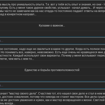
мысль про уникальность опыта. Т.е. вот у тебя есть опыт и знания, но они - 
угому. Есть у меня такое дурное свойство, услышал - начал думать... И через
к мы часто не замечаем как на нас откуда-то постоянно падают ответы на воп
зад в конкретном направл...
Кусками о важном...
...
ое состояние, надо еще не свалиться в какое-то другое. Когда есть полное 
 Но понимать все, наверно, невозможно. Есть еще очень не нравящееся мне д
частности. Каждый использует свои варианты. Почему у меня всплывают перио
егче, чем жить с кем-то...
Единство и борьба противоположностей
...
ачает "мастер своего дела". Счастлив тот, кто нашел свое дело и стал в нем м
, достоин сожаления, потому что никогда не станет мастером. Все дела суще
ак же достоин уважения и нужен, как и мастер возвращения к жизни. Светло
нь всегда...