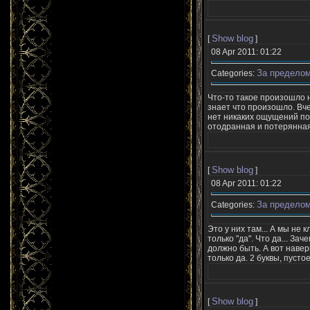
Show blog
[
]
08 Apr 2011: 01:22
За пределом
Categories:
Что-то такое произошло н
знает что произошло. Вче
нет никаких ощущений по
отодранная и потерянная
Show blog
[
]
08 Apr 2011: 01:22
За пределом
Categories:
Это у них там... А мы не 
только "да". Что да... За
должно быть. А вот навер
только да. 2 буквы, пустое.
Show blog
[
]