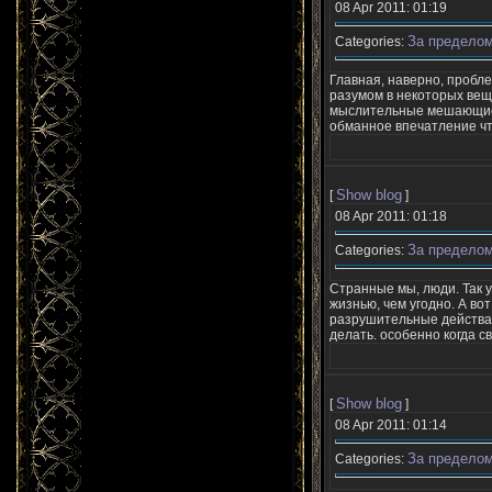
08 Apr 2011: 01:19
За пределом
Categories:
Главная, наверно, пробле
разумом в некоторых веща
мыслительные мешающие п
обманное впечатление что
Show blog
[
]
08 Apr 2011: 01:18
За пределом
Categories:
Странные мы, люди. Так 
жизнью, чем угодно. А во
разрушительные действа. 
делать. особенно когда св
Show blog
[
]
08 Apr 2011: 01:14
За пределом
Categories: