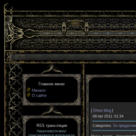
Главное меню
Начало
О сайте
Show blog
[
]
08 Apr 2011: 01:34
RSS трансляции
За пределом
Categories:
Наши новости могут
транслироваться, используя rss.