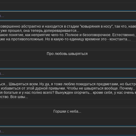
...
совершенно абстрактно и находится в стадии "ковыряния в носу", так что, наве
 уже прошел, она теперь допереваривается...
такое понятие, как неприятие чего-то. Полное и безоговорочное. Естественно,
же на противоположные. Но в какую-то единицу времени это - константа....
Про любовь швыряться
...
ся... Швыряться всем. Ну да, я тоже люблю покидаться предметами, но быстр
 избавиться от этой дурной привычки. Чтобы не швыряться вообще. Почему... У
я богатые и у нас полно всего? Вынужден огорчить... кроме себя, у нас очень 
ество. Все швы...
Горшки с неба...
...