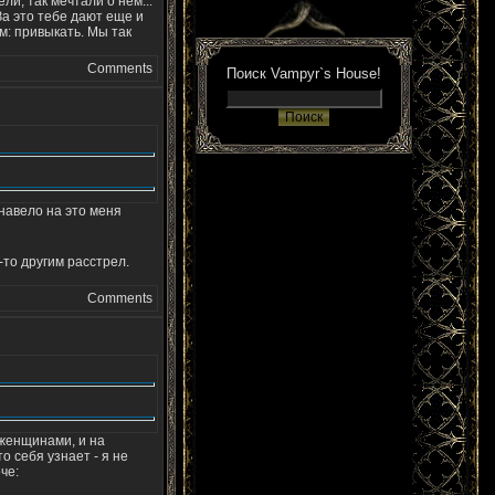
ли, так мечтали о нем...
За это тебе дают еще и
м: привыкать. Мы так
Comments
Поиск Vampyr`s House!
 навело на это меня
-то другим расстрел.
Comments
женщинами, и на
то себя узнает - я не
че: