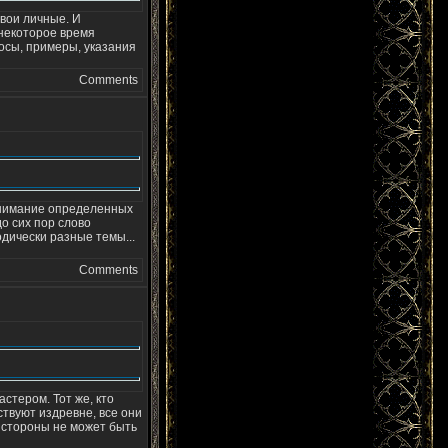
твои личные. И
 некоторое время
росы, примеры, указания
Comments
понимание определенных
о сих пор слово
дически разные темы...
Comments
астером. Тот же, кто
ствуют издревне, все они
й стороны не может быть