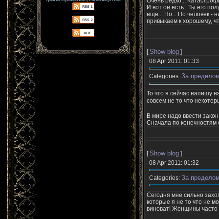
Очень редко... Катастрофи
И вот он есть.. Ты его п
еще... Но... Но человек 
привыкаем к хорошему, чт
Show blog
[
]
08 Apr 2011: 01:33
За пределом
Categories:
То что я сейчас напишу н
совсем не то что некото
В мире надо ввести закон
Сначала по конечностям о
Show blog
[
]
08 Apr 2011: 01:32
За пределом
Categories:
Сегодня мне сильно зах
которые я не то что не мо
виноват! Женщины часто г