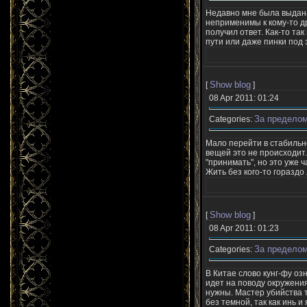
Недавно мне была выдана 
неприменимы к кому-то др
получил ответ. Как-то та
пути или даже пинки под 
Show blog
[
]
08 Apr 2011: 01:24
За пределом
Categories:
Мало перейти в стабильн
вещей это не происходит.
"принимать", но это уже 
Жить без кого-то гораздо л
Show blog
[
]
08 Apr 2011: 01:23
За пределом
Categories:
В Китае слово кунг-фу озн
идет на поводу окружения
нужны. Мастер убийства т
без темной, так как инь и я