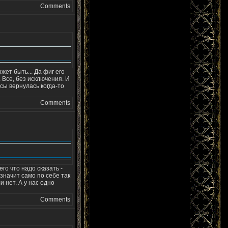
Comments
жет быть... Да фиг его
 Все, без исключения. И
сы вернулась когда-то
Comments
его что надо сказать -
- значит само по себе так
 нет. А у нас одно
Comments