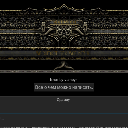
Блог by vampyr
Все о чем можно написать.
Ода злу
...