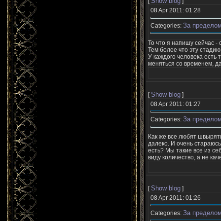
Show blog
[
]
08 Apr 2011: 01:28
За пределом
Categories:
То что я напишу сейчас - 
Тем более что эту стадию
У каждого человека есть 
меняться со временем, да
Show blog
[
]
08 Apr 2011: 01:27
За пределом
Categories:
Как же все любят швырять
далеко. И очень стараюсь
есть? Мы такие все из себ
виду количество, а не кач
Show blog
[
]
08 Apr 2011: 01:26
За пределом
Categories: